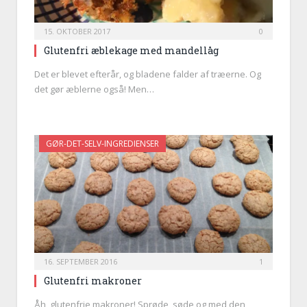
15. OKTOBER 2017
0
Glutenfri æblekage med mandellåg
Det er blevet efterår, og bladene falder af træerne. Og
det gør æblerne også! Men…
GØR-DET-SELV-INGREDIENSER
16. SEPTEMBER 2016
1
Glutenfri makroner
Åh, glutenfrie makroner! Sprøde, søde og med den