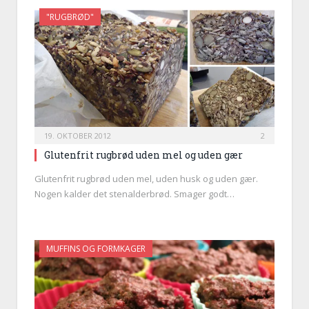
"RUGBRØD"
19. OKTOBER 2012
2
Glutenfrit rugbrød uden mel og uden gær
Glutenfrit rugbrød uden mel, uden husk og uden gær.
Nogen kalder det stenalderbrød. Smager godt…
MUFFINS OG FORMKAGER