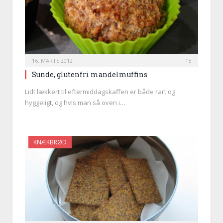
16. MARTS 2012
15
Sunde, glutenfri mandelmuffins
Lidt lækkert til eftermiddagskaffen er både rart og
hyggeligt, og hvis man så oven i…
KNÆKBRØD