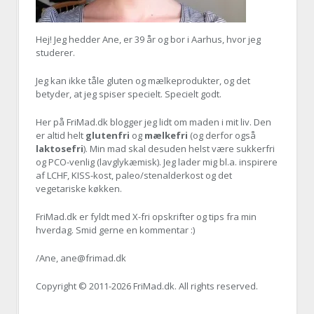
Hej! Jeg hedder Ane, er
39 år og bor i Aarhus, hvor jeg
studerer.
Jeg kan ikke tåle gluten og mælkeprodukter, og det
betyder, at jeg spiser specielt. Specielt godt.
Her på FriMad.dk blogger jeg lidt om maden i mit liv. Den
er altid helt
glutenfri
og
mælkefri
(og derfor også
laktosefri
). Min mad skal desuden helst være sukkerfri
og PCO-venlig (lavglykæmisk). Jeg lader mig bl.a. inspirere
af LCHF, KISS-kost, paleo/stenalderkost og det
vegetariske køkken.
FriMad.dk er fyldt med X-fri opskrifter og tips fra min
hverdag. Smid gerne en kommentar :)
/Ane, ane@frimad.dk
Copyright © 2011-
2026 FriMad.dk. All rights reserved.