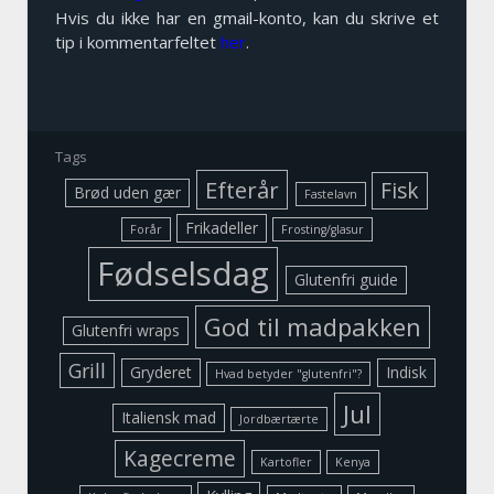
Hvis du ikke har en gmail-konto, kan du skrive et
tip i kommentarfeltet
her
.
Tags
Efterår
Fisk
Brød uden gær
Fastelavn
Frikadeller
Forår
Frosting/glasur
Fødselsdag
Glutenfri guide
God til madpakken
Glutenfri wraps
Grill
Gryderet
Indisk
Hvad betyder "glutenfri"?
Jul
Italiensk mad
Jordbærtærte
Kagecreme
Kartofler
Kenya