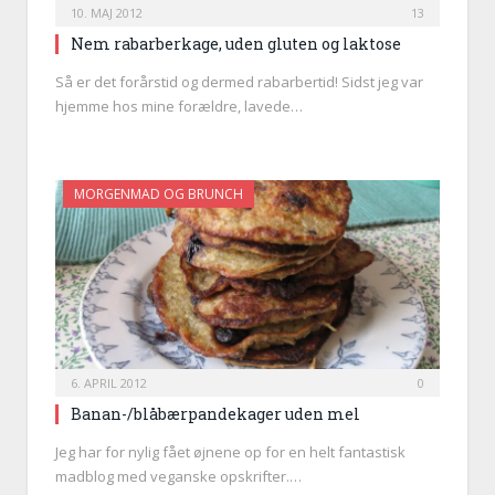
10. MAJ 2012
13
Nem rabarberkage, uden gluten og laktose
Så er det forårstid og dermed rabarbertid! Sidst jeg var
hjemme hos mine forældre, lavede…
MORGENMAD OG BRUNCH
6. APRIL 2012
0
Banan-/blåbærpandekager uden mel
Jeg har for nylig fået øjnene op for en helt fantastisk
madblog med veganske opskrifter.…