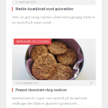
3. FEBRUAR 2012
1
Nødde-knækbrød med gulerødder
Uhm, en god smag, næsten sådan lidt kageagtig. Dette er
en opskrift på super sundt…
SMÅKAGER OG COOKIES
4. NOVEMBER 2011
10
Peanut chocolate chip cookies
Nammenam!! En super nem opskrift på de lækreste
småkager der både er glutenfri og laktosefri.…