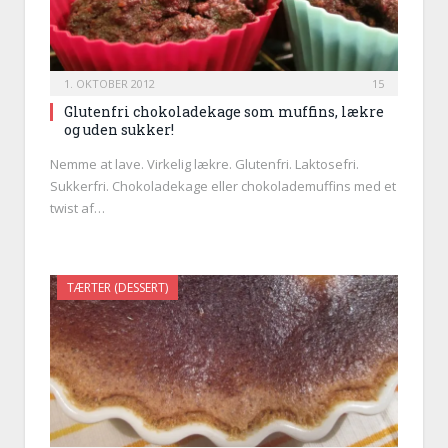
1. OKTOBER 2012
15
Glutenfri chokoladekage som muffins, lækre
og uden sukker!
Nemme at lave. Virkelig lækre. Glutenfri. Laktosefri.
Sukkerfri. Chokoladekage eller chokolademuffins med et
twist af…
TÆRTER (DESSERT)