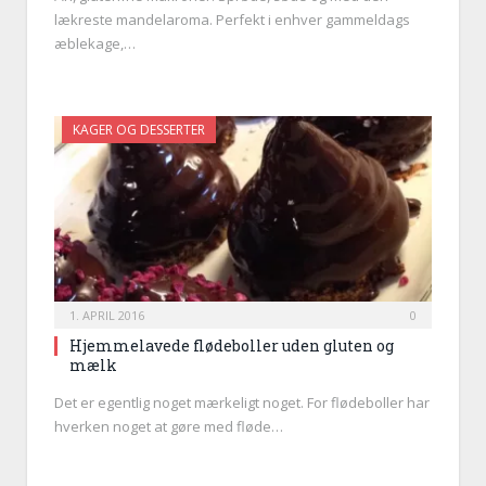
lækreste mandelaroma. Perfekt i enhver gammeldags
æblekage,…
KAGER OG DESSERTER
1. APRIL 2016
0
Hjemmelavede flødeboller uden gluten og
mælk
Det er egentlig noget mærkeligt noget. For flødeboller har
hverken noget at gøre med fløde…