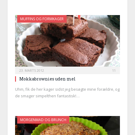
MUFFINS OG FORMKAGER
23. MARTS 2012
11
Mokkabrownies uden mel
Uhm, fik de her kager sidst jeg besøgte mine forældre, og
de smager simpelthen fantastisk!…
MORGENMAD OG BRUNCH