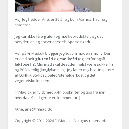
Hej! Jeg hedder Ane, er
39 år og bor i Aarhus, hvor jeg
studerer.
Jeg kan ikke tåle gluten og mælkeprodukter, og det
betyder, at jeg spiser specielt. Specielt godt.
Her på FriMad.dk blogger jeg lidt om maden i mit liv. Den
er altid helt
glutenfri
og
mælkefri
(og derfor også
laktosefri
). Min mad skal desuden helst være sukkerfri
og PCO-venlig (lavglykæmisk). Jeg lader mig bl.a. inspirere
af LCHF, KISS-kost, paleo/stenalderkost og det
vegetariske køkken.
FriMad.dk er fyldt med X-fri opskrifter og tips fra min
hverdag. Smid gerne en kommentar :)
/Ane, ane@frimad.dk
Copyright © 2011-
2026 FriMad.dk. All rights reserved.