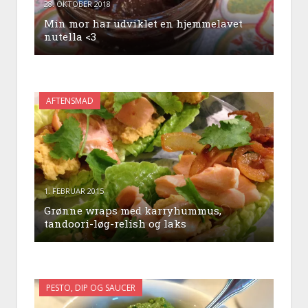
28. OKTOBER 2018
Min mor har udviklet en hjemmelavet
nutella <3
AFTENSMAD
1. FEBRUAR 2015
Grønne wraps med karryhummus,
tandoori-løg-relish og laks
PESTO, DIP OG SAUCER