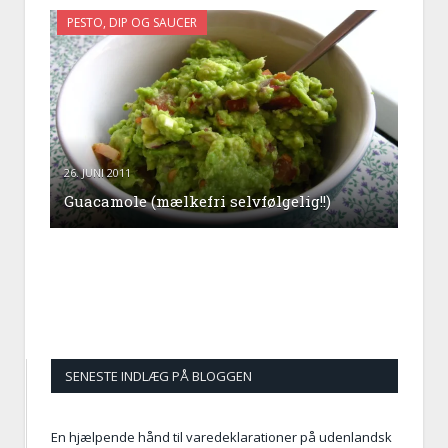
PESTO, DIP OG SAUCER
26. JUNI 2011
Guacamole (mælkefri selvfølgelig!!)
SENESTE INDLÆG PÅ BLOGGEN
En hjælpende hånd til varedeklarationer på udenlandsk