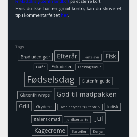
FriMad.dk's glutenfri landkort
på et større kort.
Hvis du ikke har en gmail-konto, kan du skrive et
tip i kommentarfeltet
her
.
Tags
Efterår
Fisk
Brød uden gær
Fastelavn
Frikadeller
Forår
Frosting/glasur
Fødselsdag
Glutenfri guide
God til madpakken
Glutenfri wraps
Grill
Gryderet
Indisk
Hvad betyder "glutenfri"?
Jul
Italiensk mad
Jordbærtærte
Kagecreme
Kartofler
Kenya