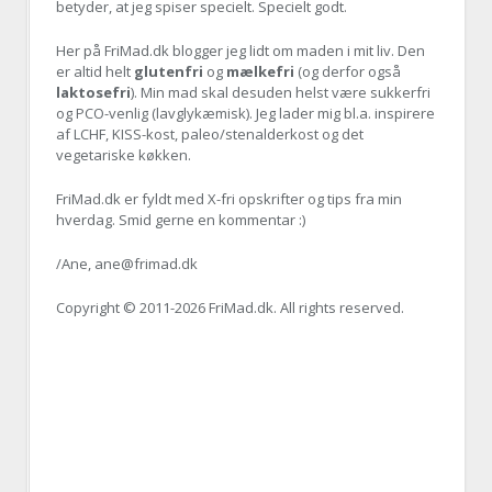
betyder, at jeg spiser specielt. Specielt godt.
Her på FriMad.dk blogger jeg lidt om maden i mit liv. Den
er altid helt
glutenfri
og
mælkefri
(og derfor også
laktosefri
). Min mad skal desuden helst være sukkerfri
og PCO-venlig (lavglykæmisk). Jeg lader mig bl.a. inspirere
af LCHF, KISS-kost, paleo/stenalderkost og det
vegetariske køkken.
FriMad.dk er fyldt med X-fri opskrifter og tips fra min
hverdag. Smid gerne en kommentar :)
/Ane, ane@frimad.dk
Copyright © 2011-
2026 FriMad.dk. All rights reserved.