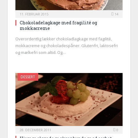
11. FEBRUAR 2015
14
Chokoladelagkage med fragilité og
mokkacreme
Overordentlig lækker chokoladlagkage med fagilité,
mokkacreme og chokoladespåner. Glutenfri, laktosefri
og mælkefri som altid. Og…
DESSERT
28. DECEMBER 2011
0