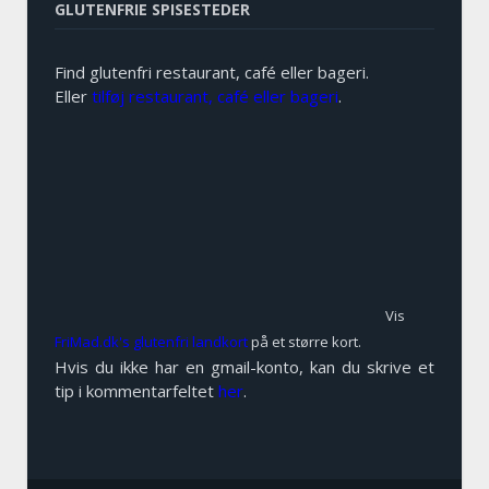
GLUTENFRIE SPISESTEDER
Find glutenfri restaurant, café eller bageri.
Eller
tilføj restaurant, café eller bageri
.
Vis
FriMad.dk's glutenfri landkort
på et større kort.
Hvis du ikke har en gmail-konto, kan du skrive et
tip i kommentarfeltet
her
.