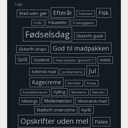
Tags
Efterår
Fisk
Brød uden gær
Fastelavn
Frikadeller
Forår
Frosting/glasur
Fødselsdag
Glutenfri guide
God til madpakken
Glutenfri wraps
Grill
Gryderet
Indisk
Hvad betyder "glutenfri"?
Jul
Italiensk mad
Jordbærtærte
Kagecreme
Kartofler
Kenya
Kylling
Kokosflødeskum
Madtærte
Mandler
Mellemøsten
Marengs
Mexicansk mad
Mælkefri smørcreme
Nytår
Opskrifter uden mel
Paleo