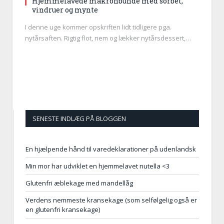
Hjemmelavede makronbunde med sorbet,
vindruer og mynte
I denne uge kommer opskriften lidt tidligere pga.
nytårsaften. Rigtig flot, nem og lækker nytårsdessert,…
SENESTE INDLÆG PÅ BLOGGEN
En hjælpende hånd til varedeklarationer på udenlandsk
Min mor har udviklet en hjemmelavet nutella <3
Glutenfri æblekage med mandellåg
Verdens nemmeste kransekage (som selfølgelig også er
en glutenfri kransekage)