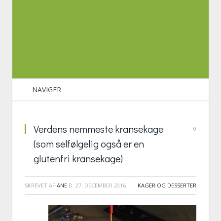
NAVIGER
Verdens nemmeste kransekage
0
(som selfølgelig også er en
glutenfri kransekage)
SKREVET AF
ANE
D.
27. DECEMBER 2016
KAGER OG DESSERTER