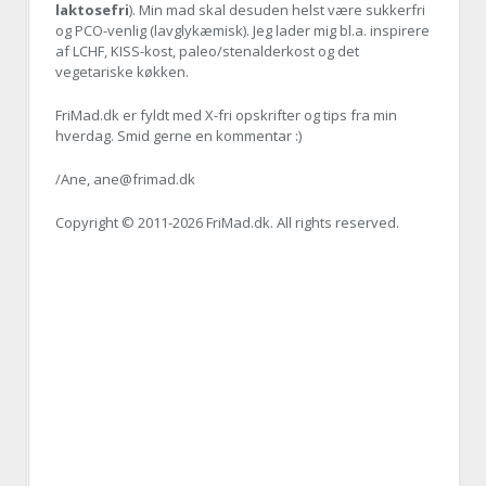
laktosefri
). Min mad skal desuden helst være sukkerfri
og PCO-venlig (lavglykæmisk). Jeg lader mig bl.a. inspirere
af LCHF, KISS-kost, paleo/stenalderkost og det
vegetariske køkken.
FriMad.dk er fyldt med X-fri opskrifter og tips fra min
hverdag. Smid gerne en kommentar :)
/Ane, ane@frimad.dk
Copyright © 2011-
2026 FriMad.dk. All rights reserved.