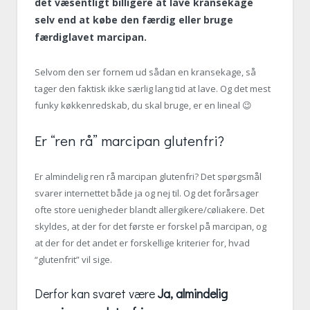
det væsentligt billigere at lave kransekage
selv end at købe den færdig eller bruge
færdiglavet marcipan.
Selvom den ser fornem ud sådan en kransekage, så
tager den faktisk ikke særlig lang tid at lave. Og det mest
funky køkkenredskab, du skal bruge, er en lineal 😉
Er “ren rå” marcipan glutenfri?
Er almindelig ren rå marcipan glutenfri? Det spørgsmål
svarer internettet både ja og nej til. Og det forårsager
ofte store uenigheder blandt allergikere/cøliakere. Det
skyldes, at der for det første er forskel på marcipan, og
at der for det andet er forskellige kriterier for, hvad
“glutenfrit” vil sige.
Derfor kan svaret være
Ja, almindelig