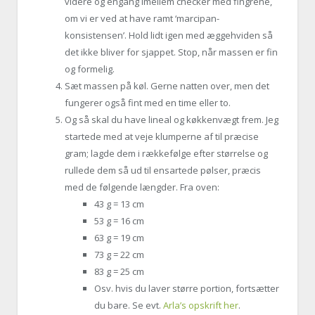
videre og engang imellem checker med fingrene,
om vi er ved at have ramt ‘marcipan-
konsistensen’. Hold lidt igen med æggehviden så
det ikke bliver for sjappet. Stop, når massen er fin
og formelig.
Sæt massen på køl. Gerne natten over, men det
fungerer også fint med en time eller to.
Og så skal du have lineal og køkkenvægt frem. Jeg
startede med at veje klumperne af til præcise
gram; lagde dem i rækkefølge efter størrelse og
rullede dem så ud til ensartede pølser, præcis
med de følgende længder. Fra oven:
43 g = 13 cm
53 g = 16 cm
63 g = 19 cm
73 g = 22 cm
83 g = 25 cm
Osv. hvis du laver større portion, fortsætter
du bare. Se evt.
Arla’s opskrift her
.