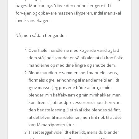
bages. Man kan også lave den endnu længere tid i
forvejen og opbevare massen i fryseren, indtil man skal
lave kransekagen.
Nå, men sådan her gør du:
Overhæld mandlerne med kogende vand og lad
dem stå, indtil vandet er så afkølet, at du kan fiske
mandlerne op med dine fingre og smutte dem.
Blend mandlerne sammen med mandelessens,
flormelis og/eller honning til mandlerne til en lidt
grov masse. Jeg prøvede både at bruge min
blender, min kaffekværn og min minihakker, men
kom frem til, at foodprocessoren simpelthen var
den bedste løsning. Det skal ikke blendes så fint,
at det bliver til mandelsmør, men fint nok til at det
kan få marcipanstruktur.
Tilsæt æggehvide lidt efter lidt, mens du blender