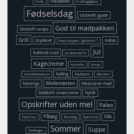
Frikadeller
Forår
Frosting/glasur
Fødselsdag
Glutenfri guide
God til madpakken
Glutenfri wraps
Grill
Gryderet
Indisk
Hvad betyder "glutenfri"?
Jul
Italiensk mad
Jordbærtærte
Kagecreme
Kartofler
Kenya
Kylling
Kokosflødeskum
Madtærte
Mandler
Mellemøsten
Marengs
Mexicansk mad
Mælkefri smørcreme
Nytår
Opskrifter uden mel
Paleo
Pålæg
Slik
Petit four
Ramsløg
Raw food
Sommer
Suppe
Småkager