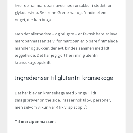
hvor de har marcipan lavet med rørsukker i stedet for
glykosesirup. Søstrene Grene har også indimellem
noget, der kan bruges.
Men det allerbedste – og billigste – er faktisk bare at lave
marcipanmassen selv, for marcipan
er
jo bare fintmalede
mandler og sukker, der evt. bindes sammen med lidt
æggehvide. Det har jeg gjort her i min glutenfri
kransekageopskrift.
Ingredienser til glutenfri kransekage
Det her blev en kransekage med 5 ringe + lidt
smagsprøver on the side. Passer nok til 5-6 personer,
men selvom vi kun var 4 fik vi spist op 😉
Til marcipanmassen: