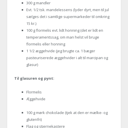
300 g mandler
Evt. 1/2 tsk. mandelessens (lyder dyrt, men til jul
sælges det i samtlige supermarkeder til omkring
15 kr.)
100 g flormelis evt. lidt honning (det er lidt en
temperamentssag, om man helst vil bruge
flormelis eller honning
1 1/2 æggehvide (jeg brugte ca. 1 bæger
pasteuriserede æggehvider i alt til marcipan og
glasur)
Til glasuren og pynt:
Flormelis
Æggehvide
100 g mørk chokolade (tjek at den er mælke- og
glutenfri)
Flag og stjernekastere