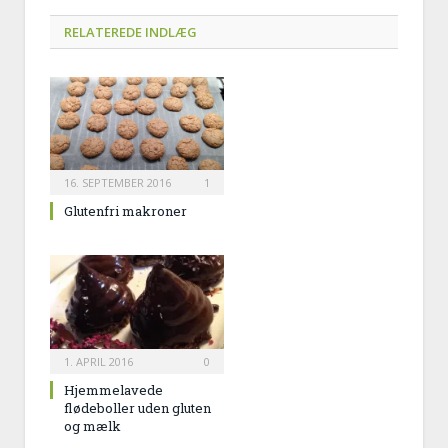
mail
RELATEREDE INDLÆG
16. SEPTEMBER 2016
1
Glutenfri makroner
1. APRIL 2016
0
Hjemmelavede
flødeboller uden gluten
og mælk