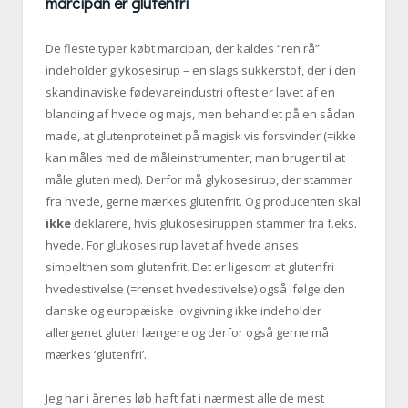
marcipan er glutenfri
De fleste typer købt marcipan, der kaldes “ren rå”
indeholder glykosesirup – en slags sukkerstof, der i den
skandinaviske fødevareindustri oftest er lavet af en
blanding af hvede og majs, men behandlet på en sådan
made, at glutenproteinet på magisk vis forsvinder (=ikke
kan måles med de måleinstrumenter, man bruger til at
måle gluten med). Derfor må glykosesirup, der stammer
fra hvede, gerne mærkes glutenfrit. Og producenten skal
ikke
deklarere, hvis glukosesiruppen stammer fra f.eks.
hvede. For glukosesirup lavet af hvede anses
simpelthen som glutenfrit. Det er ligesom at glutenfri
hvedestivelse (=renset hvedestivelse) også ifølge den
danske og europæiske lovgivning ikke indeholder
allergenet gluten længere og derfor også gerne må
mærkes ‘glutenfri’.
Jeg har i årenes løb haft fat i nærmest alle de mest