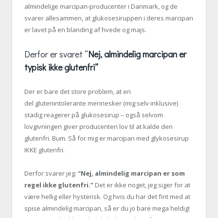
almindelige marcipan-producenter i Danmark, og de
svarer allesammen, at glukosesiruppen i deres marcipan
er lavet på en blanding af hvede og majs.
Derfor er svaret “
Nej, almindelig marcipan er
typisk ikke glutenfri”
Der er bare det store problem, at en
del glutenintolerante mennesker (mig selv inklusive)
stadig reagerer på glukosesirup – også selvom
lovgivningen giver producenten lov til at kalde den
glutenfri. Bum. Så for mig er marcipan med glykosesirup
IKKE glutenfri.
Derfor svarer jeg:
“Nej, almindelig marcipan er som
regel ikke glutenfri.”
Det er ikke noget, jeg siger for at
være hellig eller hysterisk. Og hvis du har det fint med at
spise almindelig marcipan, så er du jo bare mega heldig!