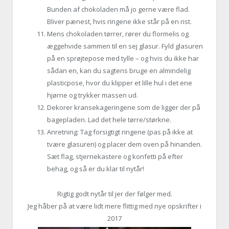
Bunden af chokoladen må jo gerne være flad.
Bliver pænest, hvis ringene ikke står på en rist.
Mens chokoladen tørrer, rører du flormelis og
æggehvide sammen til en sej glasur. Fyld glasuren
på en sprøjtepose med tylle – og hvis du ikke har
sådan en, kan du sagtens bruge en almindelig
plasticpose, hvor du klipper et lille hul i det ene
hjørne og trykker massen ud.
Dekorer kransekageringene som de ligger der på
bagepladen. Lad det hele tørre/størkne.
Anretning: Tag forsigtigt ringene (pas på ikke at
tvære glasuren) og placer dem oven på hinanden.
Sæt flag, stjernekastere og konfetti på efter
behag, og så er du klar til nytår!
Rigtig godt nytår til jer der følger med.
Jeg håber på at være lidt mere flittig med nye opskrifter i
2017