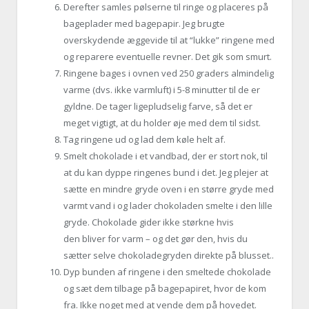
Derefter samles pølserne til ringe og placeres på
bageplader med bagepapir. Jeg brugte
overskydende æggevide til at “lukke” ringene med
og reparere eventuelle revner. Det gik som smurt.
Ringene bages i ovnen ved 250 graders almindelig
varme (dvs. ikke varmluft) i 5-8 minutter til de er
gyldne. De tager ligepludselig farve, så det er
meget vigtigt, at du holder øje med dem til sidst.
Tag ringene ud og lad dem køle helt af.
Smelt chokolade i et vandbad, der er stort nok, til
at du kan dyppe ringenes bund i det. Jeg plejer at
sætte en mindre gryde oven i en større gryde med
varmt vand i og lader chokoladen smelte i den lille
gryde. Chokolade gider ikke størkne hvis
den bliver for varm – og det gør den, hvis du
sætter selve chokoladegryden direkte på blusset..
Dyp bunden af ringene i den smeltede chokolade
og sæt dem tilbage på bagepapiret, hvor de kom
fra. Ikke noget med at vende dem på hovedet.