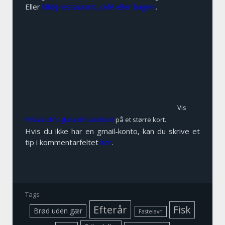
Eller
tilføj restaurant, café eller bageri
.
Vis
FriMad.dk's glutenfri landkort
på et større kort.
Hvis du ikke har en gmail-konto, kan du skrive et
tip i kommentarfeltet
her
.
Tags
Efterår
Fisk
Brød uden gær
Fastelavn