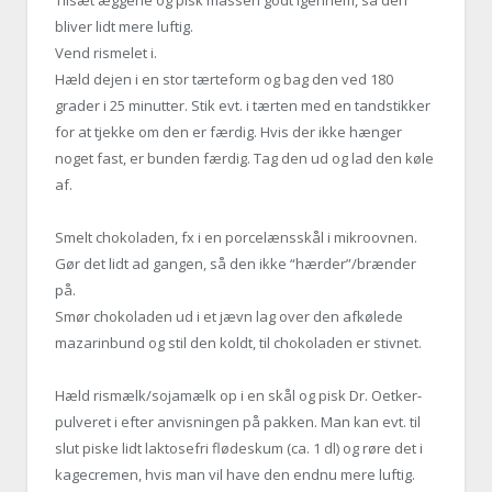
Tilsæt æggene og pisk massen godt igennem, så den
bliver lidt mere luftig.
Vend rismelet i.
Hæld dejen i en stor tærteform og bag den ved 180
grader i 25 minutter. Stik evt. i tærten med en tandstikker
for at tjekke om den er færdig. Hvis der ikke hænger
noget fast, er bunden færdig. Tag den ud og lad den køle
af.
Smelt chokoladen, fx i en porcelænsskål i mikroovnen.
Gør det lidt ad gangen, så den ikke “hærder”/brænder
på.
Smør chokoladen ud i et jævn lag over den afkølede
mazarinbund og stil den koldt, til chokoladen er stivnet.
Hæld rismælk/sojamælk op i en skål og pisk Dr. Oetker-
pulveret i efter anvisningen på pakken. Man kan evt. til
slut piske lidt laktosefri flødeskum (ca. 1 dl) og røre det i
kagecremen, hvis man vil have den endnu mere luftig.