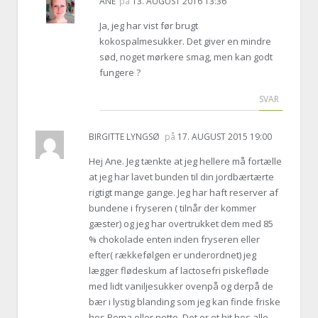
ANE
på
13. AUGUST 2016 13:36
Ja, jeg har vist før brugt
kokospalmesukker. Det giver en mindre
sød, noget mørkere smag, men kan godt
fungere ?
SVAR
BIRGITTE LYNGSØ
på
17. AUGUST 2015 19:00
Hej Ane. Jeg tænkte at jeg hellere må fortælle
at jeg har lavet bunden til din jordbærtærte
rigtigt mange gange. Jeg har haft reserver af
bundene i fryseren ( tilnår der kommer
gæster) og jeg har overtrukket dem med 85
% chokolade enten inden fryseren eller
efter( rækkefølgen er underordnet) jeg
lægger flødeskum af lactosefri piskefløde
med lidt vaniljesukker ovenpå og derpå de
bær i lystig blanding som jeg kan finde friske
hos Rema eller netto. Det er et hit hos alle