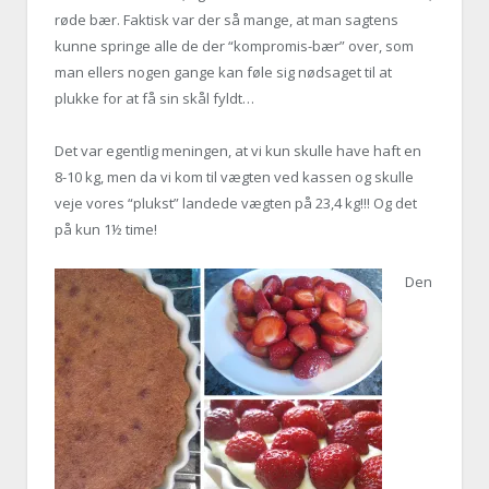
røde bær. Faktisk var der så mange, at man sagtens
kunne springe alle de der “kompromis-bær” over, som
man ellers nogen gange kan føle sig nødsaget til at
plukke for at få sin skål fyldt…
Det var egentlig meningen, at vi kun skulle have haft en
8-10 kg, men da vi kom til vægten ved kassen og skulle
veje vores “plukst” landede vægten på 23,4 kg!!! Og det
på kun 1½ time!
Den