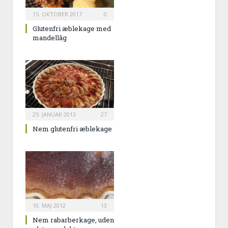
15. OKTOBER 2017
0
Glutenfri æblekage med
mandellåg
25. JANUAR 2013
27
Nem glutenfri æblekage
10. MAJ 2012
13
Nem rabarberkage, uden