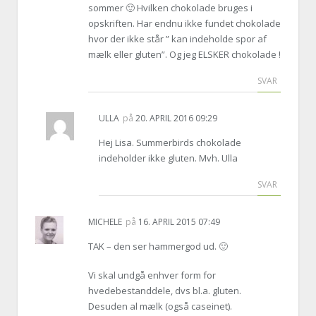
sommer 🙂 Hvilken chokolade bruges i
opskriften. Har endnu ikke fundet chokolade
hvor der ikke står ” kan indeholde spor af
mælk eller gluten”. Og jeg ELSKER chokolade !
SVAR
ULLA
på
20. APRIL 2016 09:29
Hej Lisa. Summerbirds chokolade
indeholder ikke gluten. Mvh. Ulla
SVAR
MICHELE
på
16. APRIL 2015 07:49
TAK – den ser hammergod ud. 🙂
Vi skal undgå enhver form for
hvedebestanddele, dvs bl.a. gluten.
Desuden al mælk (også caseinet).