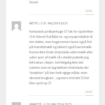
Sissel
SVAR
METTE
på
31. MAJ 2014 20:21
Fantastisk jordbærkage 🙂 Tak for opskriften
🙂 Er blevet frarådet ris- og soyaprodukter til
min datter, men kagecremen laves også fint
på mandelmælk og sikkert også havremælk.
Kunne ikke finde chokolade uden mælk eller
uden spor af mælk så i stedet puttede jeg
lidt kakao i dejen. Selvfølgelig ikke det
samme som en lag lækkert chokolade der
“knækker” på den helt rigtige måde, men
absolut brugbart….og mere end det 🙂 Der
blev spist op 🙂
SVAR
ANNETTE
på
18. MAJ 2014 20:15