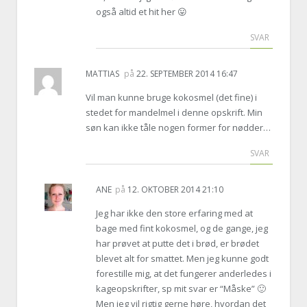
også altid et hit her 😛
SVAR
MATTIAS
på
22. SEPTEMBER 2014 16:47
Vil man kunne bruge kokosmel (det fine) i
stedet for mandelmel i denne opskrift. Min
søn kan ikke tåle nogen former for nødder…
SVAR
ANE
på
12. OKTOBER 2014 21:10
Jeg har ikke den store erfaring med at
bage med fint kokosmel, og de gange, jeg
har prøvet at putte det i brød, er brødet
blevet alt for smattet. Men jeg kunne godt
forestille mig, at det fungerer anderledes i
kageopskrifter, sp mit svar er “Måske” 🙂
Men jeg vil rigtig gerne høre, hvordan det