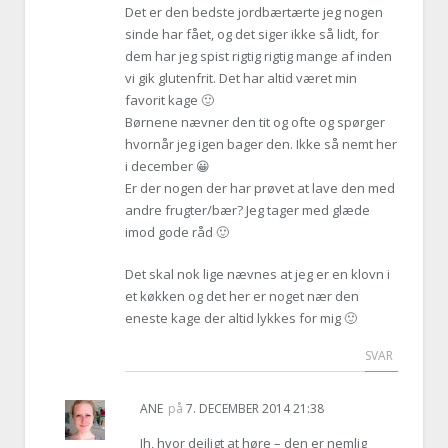
Det er den bedste jordbærtærte jeg nogen
sinde har fået, og det siger ikke så lidt, for
dem har jeg spist rigtig rigtig mange af inden
vi gik glutenfrit. Det har altid været min
favorit kage 🙂
Børnene nævner den tit og ofte og spørger
hvornår jeg igen bager den. Ikke så nemt her
i december 😀
Er der nogen der har prøvet at lave den med
andre frugter/bær? Jeg tager med glæde
imod gode råd 🙂
Det skal nok lige nævnes at jeg er en klovn i
et køkken og det her er noget nær den
eneste kage der altid lykkes for mig 🙂
SVAR
ANE
på
7. DECEMBER 2014 21:38
Ih, hvor dejligt at høre – den er nemlig