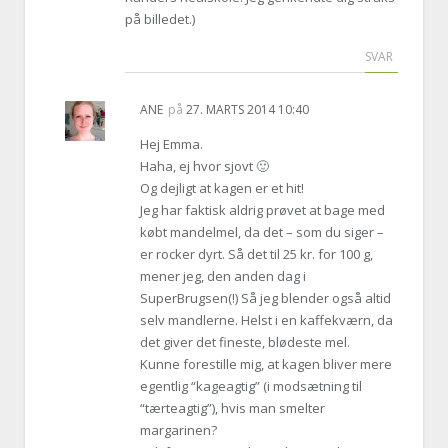
på billedet.)
SVAR
ANE
på
27. MARTS 2014 10:40
Hej Emma.
Haha, ej hvor sjovt 🙂
Og dejligt at kagen er et hit!
Jeg har faktisk aldrig prøvet at bage med
købt mandelmel, da det – som du siger –
er rocker dyrt. Så det til 25 kr. for 100 g,
mener jeg, den anden dag i
SuperBrugsen(!) Så jeg blender også altid
selv mandlerne. Helst i en kaffekværn, da
det giver det fineste, blødeste mel.
Kunne forestille mig, at kagen bliver mere
egentlig “kageagtig” (i modsætning til
“tærteagtig”), hvis man smelter
margarinen?