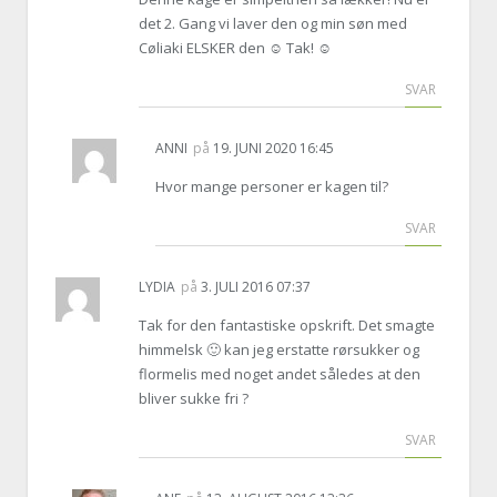
det 2. Gang vi laver den og min søn med
Cøliaki ELSKER den ☺️ Tak! ☺️
SVAR
ANNI
på
19. JUNI 2020 16:45
Hvor mange personer er kagen til?
SVAR
LYDIA
på
3. JULI 2016 07:37
Tak for den fantastiske opskrift. Det smagte
himmelsk 🙂 kan jeg erstatte rørsukker og
flormelis med noget andet således at den
bliver sukke fri ?
SVAR