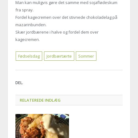
Man kan muligvis gøre det samme med sojaflødeskum
fra spray.
Fordel kagecremen over det stivnede chokoladelag på
mazarinbunden.
Skær jordbærene i halve og fordel dem over
kagecremen.
Fødselsdag
Jordbærtærte
Sommer
Twitt
Face
Goog
Pinte
Link
Tumb
E-
DEL.
mail
RELATEREDE INDLÆG