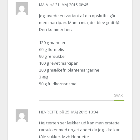
MAJA
på
31. MAJ 2015 08:45
Jeg lavede en variant af din opskrift i går
med marcipan. Mama mia, det blev godt 😀
Den kommer her:
120 g mandler
60 g flormelis
90 g rørsukker
100 g revet marcipan
200 g mælkefri plantemargarine
3 æg
50 g fuldkornsrismel
SVAR
HENRIETTE
på
25. MAJ 2015 10:34
Hej tærten ser lækker ud kan man erstatte
rørsukker med noget andet da jeg ikke kan
tåle sukker. Mvh Henriette