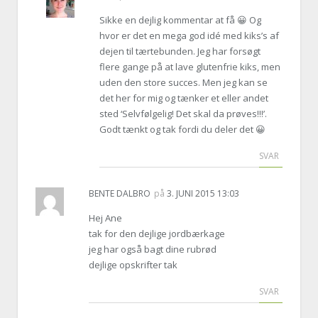
Sikke en dejlig kommentar at få 😀 Og
hvor er det en mega god idé med kiks’s af
dejen til tærtebunden. Jeg har forsøgt
flere gange på at lave glutenfrie kiks, men
uden den store succes. Men jeg kan se
det her for mig og tænker et eller andet
sted ‘Selvfølgelig! Det skal da prøves!!!’.
Godt tænkt og tak fordi du deler det 😀
SVAR
BENTE DALBRO
på
3. JUNI 2015 13:03
Hej Ane
tak for den dejlige jordbærkage
jeg har også bagt dine rubrød
dejlige opskrifter tak
SVAR