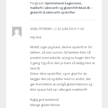
Pingback:
Hjemmelavet kagecreme,
mælkefri, laktosefri og glutenfriFriMad.dk –
glutenfri & laktosefri opskrifter
SISSEL PETERSEN
på
20. JUNI 2014 11:34
Hej Ane
MUMS siger jeg bare, denne opskrift er for
lækker, så stor succes ;0) Familien blev så
positivt overraskede, at jeg nu bager den for
2.gang. Og så er den jo bare så dejlig nem at
lave:0)
Elsker dine opskrifter, og er glad for du
lægger det ud og deler med os andre, det
gør livet lettere at undgå gluten/laktose og
ikke spase helt op i allergisk reaktion!!!!
Rigtig god weekend
Mange glade hilsner