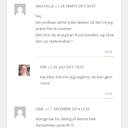
INKA HYLLE
på
28. MARTS 2015 09:07
hej
Din jordbær tærte lyder lækker så den vil jeg
prøve her til sommer.
Men tror du at jeg kan fryse bunden, og så tø
den op i køleskabet ?
SVAR
ANE
på
30. JULI 2015 19:29
Hej Inka. Det tror jeg sagtens, du kan gøre.
//Ane
SVAR
LENE
på
7. DECEMBER 2014 12:33
Mange tak for deling af denne helt
fantastiske opskrift 🙂