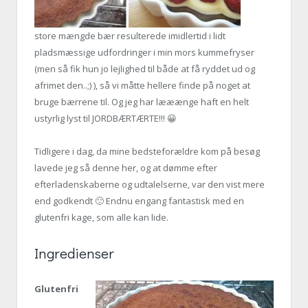
store mængde bær resulterede imidlertid i lidt
pladsmæssige udfordringer i min mors kummefryser
(men så fik hun jo lejlighed til både at få ryddet ud og
afrimet den..;) ), så vi måtte hellere finde på noget at
bruge bærrene til. Og jeg har lææænge haft en helt
ustyrlig lyst til JORDBÆRTÆRTE!!! 😀
Tidligere i dag, da mine bedsteforældre kom på besøg
lavede jeg så denne her, og at dømme efter
efterladenskaberne og udtalelserne, var den vist mere
end godkendt 🙂 Endnu engang fantastisk med en
glutenfri kage, som alle kan lide.
Ingredienser
Glutenfri