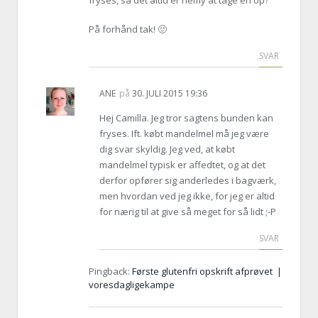
På forhånd tak! 🙂
SVAR
ANE
på
30. JULI 2015 19:36
Hej Camilla. Jeg tror sagtens bunden kan
fryses. Ift. købt mandelmel må jeg være
dig svar skyldig. Jeg ved, at købt
mandelmel typisk er affedtet, og at det
derfor opfører sig anderledes i bagværk,
men hvordan ved jeg ikke, for jeg er altid
for nærig til at give så meget for så lidt ;-P
SVAR
Pingback:
Første glutenfri opskrift afprøvet |
voresdagligekampe