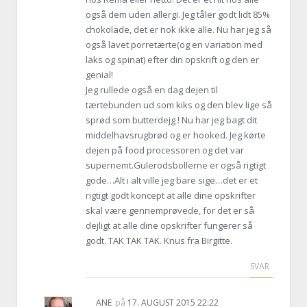
også dem uden allergi. Jeg tåler godt lidt 85%
chokolade, det er nok ikke alle. Nu har jeg så
også lavet porretærte(og en variation med
laks og spinat) efter din opskrift og den er
genial!
Jeg rullede også en dag dejen til
tærtebunden ud som kiks og den blev lige så
sprød som butterdejg ! Nu har jeg bagt dit
middelhavsrugbrød og er hooked. Jeg kørte
dejen på food processoren og det var
supernemt.Gulerodsbollerne er også rigtigt
gode…Alt i alt ville jeg bare sige…det er et
rigtigt godt koncept at alle dine opskrifter
skal være gennemprøvede, for det er så
dejligt at alle dine opskrifter fungerer så
godt. TAK TAK TAK. Knus fra Birgitte.
SVAR
ANE
på
17. AUGUST 2015 22:22