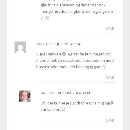
går, hvis du prøver, og det er der nok
mange nøddeallergikere, der også gerne
vil 🙂
SVAR
SARA
på
30. JULI 2014 21:41
Super lækkert 🙂 Jeg havde kun meget lidt
mandelmel, så erstattede størstedelen med
hasselnøddemel…det blev rigtig godt 🙂
SVAR
ANE
på
1. AUGUST 2014 09:41
Uh, det kunne jeg godt forestille mig også
var lækkert 😛
SVAR