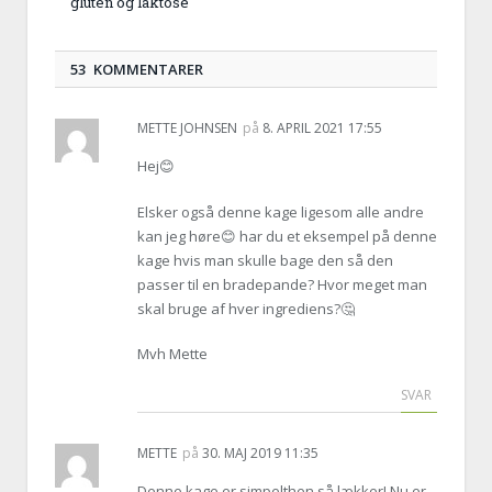
gluten og laktose
53 KOMMENTARER
METTE JOHNSEN
på
8. APRIL 2021 17:55
Hej😊
Elsker også denne kage ligesom alle andre
kan jeg høre😊 har du et eksempel på denne
kage hvis man skulle bage den så den
passer til en bradepande? Hvor meget man
skal bruge af hver ingrediens?🤔
Mvh Mette
SVAR
METTE
på
30. MAJ 2019 11:35
Denne kage er simpelthen så lækker! Nu er