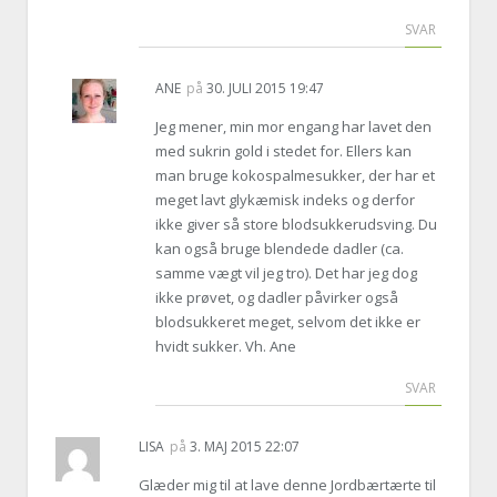
SVAR
ANE
på
30. JULI 2015 19:47
Jeg mener, min mor engang har lavet den
med sukrin gold i stedet for. Ellers kan
man bruge kokospalmesukker, der har et
meget lavt glykæmisk indeks og derfor
ikke giver så store blodsukkerudsving. Du
kan også bruge blendede dadler (ca.
samme vægt vil jeg tro). Det har jeg dog
ikke prøvet, og dadler påvirker også
blodsukkeret meget, selvom det ikke er
hvidt sukker. Vh. Ane
SVAR
LISA
på
3. MAJ 2015 22:07
Glæder mig til at lave denne Jordbærtærte til