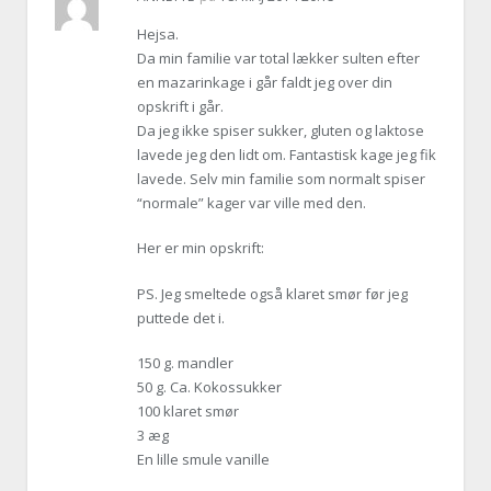
Hejsa.
Da min familie var total lækker sulten efter
en mazarinkage i går faldt jeg over din
opskrift i går.
Da jeg ikke spiser sukker, gluten og laktose
lavede jeg den lidt om. Fantastisk kage jeg fik
lavede. Selv min familie som normalt spiser
“normale” kager var ville med den.
Her er min opskrift:
PS. Jeg smeltede også klaret smør før jeg
puttede det i.
150 g. mandler
50 g. Ca. Kokossukker
100 klaret smør
3 æg
En lille smule vanille