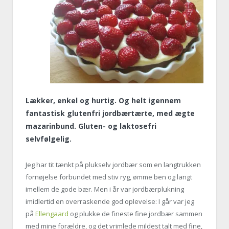
Lækker, enkel og hurtig. Og helt igennem
fantastisk glutenfri jordbærtærte, med ægte
mazarinbund. Gluten- og laktosefri
selvfølgelig.
Jeg har tit tænkt på plukselv jordbær som en langtrukken
fornøjelse forbundet med stiv ryg, ømme ben og langt
imellem de gode bær. Men i år var jordbærplukning
imidlertid en overraskende god oplevelse: I går var jeg
på
Ellengaard
og plukke de fineste fine jordbær sammen
med mine forældre, og det vrimlede mildest talt med fine,