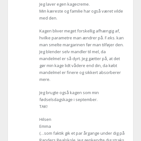
Jeg laver egen kagecreme.
Min kæreste og familie har også været vilde
med den.
Kagen bliver meget forskellig afhængig af,
hvilke parametre man ændrer på. F.eks. kan
man smelte margarinen før man tilføjer den.
Jeg blender selv mandler til mel, da
mandelmel er så dyrt. Jeg gætter på, at det
gør min kage lidt vådere end din, da købt
mandelmel er finere og sikkert absorberer
mere.
Jeg brugte også kagen som min
fødselsdagskage i september.
TAK!
Hilsen
Emma
(…som faktik gik et par årgange under dig på
Randers Realskole. Jeg genkendte dig straks