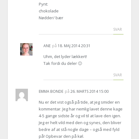
Pynt:
chokolade
Nødder/ bær
SVAR
ANE
på
18. MAJ 2014 20:31
Uhm, det lyder lækkert!
Tak fordi du deler 🙂
SVAR
EMMA BONDE
på
26. MARTS 2014 15:00
Nu er det vist også på tide, at jeg smider en
kommentar. Jeg har nemlig lavet denne kage
4-5 gange sidste år og vil til at lave den igen.
Jeg er helt vild med den og synes, den bliver
bedre af at stå nogle dage – også med fyld
på! Opbevar den på køl.