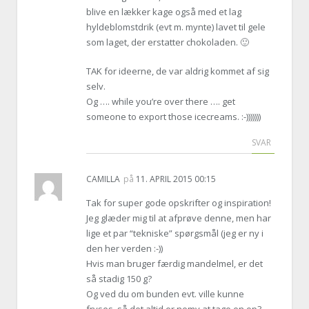
blive en lækker kage også med et lag
hyldeblomstdrik (evt m. mynte) lavet til gele
som laget, der erstatter chokoladen. 🙂
TAK for ideerne, de var aldrig kommet af sig
selv.
Og …. while you’re over there …. get
someone to export those icecreams. :-)))))))
SVAR
CAMILLA
på
11. APRIL 2015 00:15
Tak for super gode opskrifter og inspiration!
Jeg glæder mig til at afprøve denne, men har
lige et par “tekniske” spørgsmål (jeg er ny i
den her verden :-))
Hvis man bruger færdig mandelmel, er det
så stadig 150 g?
Og ved du om bunden evt. ville kunne
fryses, så det altid er nemy at tage en op?