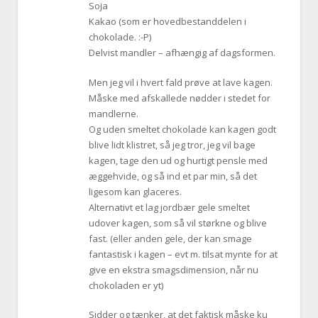
Soja
Kakao (som er hovedbestanddelen i
chokolade. :-P)
Delvist mandler – afhængig af dagsformen.
Men jeg vil i hvert fald prøve at lave kagen.
Måske med afskallede nødder i stedet for
mandlerne.
Og uden smeltet chokolade kan kagen godt
blive lidt klistret, så jeg tror, jeg vil bage
kagen, tage den ud og hurtigt pensle med
æggehvide, og så ind et par min, så det
ligesom kan glaceres.
Alternativt et lag jordbær gele smeltet
udover kagen, som så vil størkne og blive
fast. (eller anden gele, der kan smage
fantastisk i kagen – evt m. tilsat mynte for at
give en ekstra smagsdimension, når nu
chokoladen er yt)
Sidder og tænker, at det faktisk måske ku