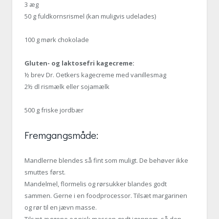
3 æg
50 g fuldkornsrismel (kan muligvis udelades)
100 g mørk chokolade
Gluten- og laktosefri kagecreme:
½ brev Dr. Oetkers kagecreme med vanillesmag
2½ dl rismælk eller sojamælk
500 g friske jordbær
Fremgangsmåde:
Mandlerne blendes så fint som muligt. De behøver ikke
smuttes først.
Mandelmel, flormelis og rørsukker blandes godt
sammen. Gerne i en foodprocessor. Tilsæt margarinen
og rør til en jævn masse.