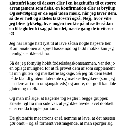
glutenfri kage til dessert eller i en kagebuffet til et større
arrangement som f.eks. en konfirmation eller et bryllup.
Og selvfølgelig er de også uden mælk, når jeg laver dem,
så de er helt og aldeles laktosefri også. Nøjj, hvor ville
jeg blive lykkelig, hvis nogen tænkte på at sætte sådan
en lille glutenfri sag på bordet, næste gang de inviterer
<3
Jeg har længe haft lyst til at lave sådan nogle hapsere her.
Kombinationen af sprød hasselnød og blød mokka kan jeg
nemlig slet ikke stå for.
Så da jeg fornylig holdt fødselsdagskomsammen, var det jo
en oplagt mulighed for at få prøvet dem af som supplement
til min gluten- og mælkefrie lagkage. Så jeg fik dem testet
både blandt glutenintolerante og mælkeallergikere (som jeg
har flere af i min omgangskreds) og andre, der godt kan tåle
gluten og mælk.
Og man må sige, at kagerne tog kegler i begge grupper.
Eneste fejl fra min side var, at jeg ikke havde lavet dobbelt
eller endda tripple portion…
De glutenfrie macaroons er så nemme at lave, at det næsten
gør ondt – og så fornemt velsmagende, at man spørger sig