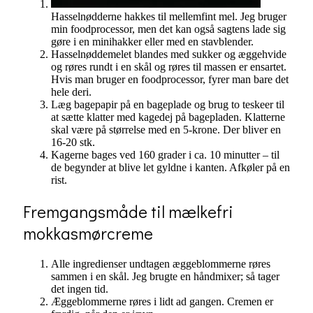
Hasselnødderne hakkes til mellemfint mel. Jeg bruger
min foodprocessor, men det kan også sagtens lade sig
gøre i en minihakker eller med en stavblender.
Hasselnøddemelet blandes med sukker og æggehvide
og røres rundt i en skål og røres til massen er ensartet.
Hvis man bruger en foodprocessor, fyrer man bare det
hele deri.
Læg bagepapir på en bageplade og brug to teskeer til
at sætte klatter med kagedej på bagepladen. Klatterne
skal være på størrelse med en 5-krone. Der bliver en
16-20 stk.
Kagerne bages ved 160 grader i ca. 10 minutter – til
de begynder at blive let gyldne i kanten. Afkøler på en
rist.
Fremgangsmåde til mælkefri
mokkasmørcreme
Alle ingredienser undtagen æggeblommerne røres
sammen i en skål. Jeg brugte en håndmixer; så tager
det ingen tid.
Æggeblommerne røres i lidt ad gangen. Cremen er