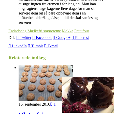
at suge fugten fra cremen i for lang tid. Man kan
dog sagtens bage kagerne flere dage før man skal
servere dem og så bare opbevare dem i en
lufttætbeholder/kagedåse, indtil de skal samles og
serveres.
Fødselsdag
Mælkefri smørcreme
Mokka
Petit four
Del.
Twitter
Facebook
Google+
Pinterest
LinkedIn
Tumblr
E-mail
Relaterede indlæg
16. september 2016
1