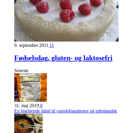
9. september 2011
11
Fødselsdag, gluten- og laktosefri
Seneste
31. maj 2019
0
En hjælpende hånd til varedeklarationer på udenlandsk