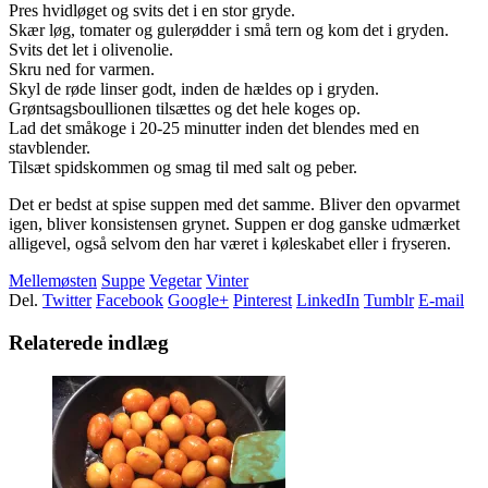
Pres hvidløget og svits det i en stor gryde.
Skær løg, tomater og gulerødder i små tern og kom det i gryden.
Svits det let i olivenolie.
Skru ned for varmen.
Skyl de røde linser godt, inden de hældes op i gryden.
Grøntsagsboullionen tilsættes og det hele koges op.
Lad det småkoge i 20-25 minutter inden det blendes med en
stavblender.
Tilsæt spidskommen og smag til med salt og peber.
Det er bedst at spise suppen med det samme. Bliver den opvarmet
igen, bliver konsistensen grynet. Suppen er dog ganske udmærket
alligevel, også selvom den har været i køleskabet eller i fryseren.
Mellemøsten
Suppe
Vegetar
Vinter
Del.
Twitter
Facebook
Google+
Pinterest
LinkedIn
Tumblr
E-mail
Relaterede indlæg