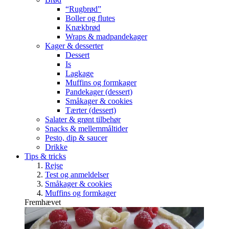
“Rugbrød”
Boller og flutes
Knækbrød
Wraps & madpandekager
Kager & desserter
Dessert
Is
Lagkage
Muffins og formkager
Pandekager (dessert)
Småkager & cookies
Tærter (dessert)
Salater & grønt tilbehør
Snacks & mellemmåltider
Pesto, dip & saucer
Drikke
Tips & tricks
Rejse
Test og anmeldelser
Småkager & cookies
Muffins og formkager
Fremhævet