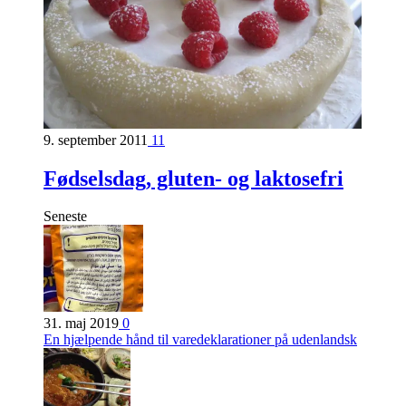
9. september 2011
11
Fødselsdag, gluten- og laktosefri
Seneste
31. maj 2019
0
En hjælpende hånd til varedeklarationer på udenlandsk