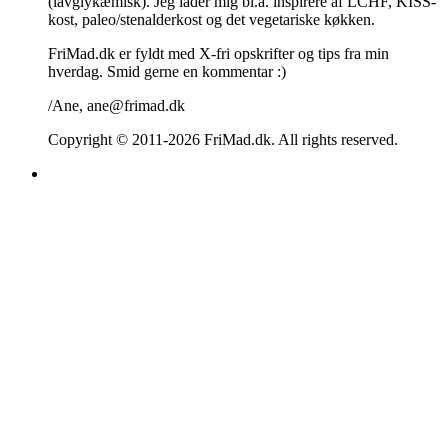
(lavglykæmisk). Jeg lader mig bl.a. inspirere af LCHF, KISS-
kost, paleo/stenalderkost og det vegetariske køkken.
FriMad.dk er fyldt med X-fri opskrifter og tips fra min
hverdag. Smid gerne en kommentar :)
/Ane, ane@frimad.dk
Copyright © 2011-
2026 FriMad.dk. All rights reserved.