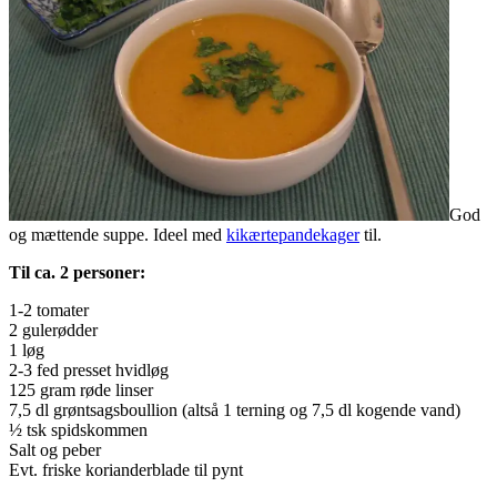
God
og mættende suppe. Ideel med
kikærtepandekager
til.
Til ca. 2 personer:
1-2 tomater
2 gulerødder
1 løg
2-3 fed presset hvidløg
125 gram røde linser
7,5 dl grøntsagsboullion (altså 1 terning og 7,5 dl kogende vand)
½ tsk spidskommen
Salt og peber
Evt. friske korianderblade til pynt