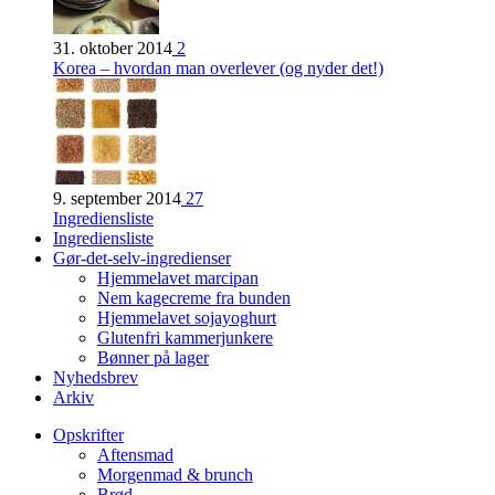
31. oktober 2014
2
Korea – hvordan man overlever (og nyder det!)
9. september 2014
27
Ingrediensliste
Ingrediensliste
Gør-det-selv-ingredienser
Hjemmelavet marcipan
Nem kagecreme fra bunden
Hjemmelavet sojayoghurt
Glutenfri kammerjunkere
Bønner på lager
Nyhedsbrev
Arkiv
Opskrifter
Aftensmad
Morgenmad & brunch
Brød