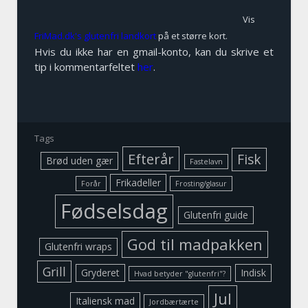
Vis
FriMad.dk's glutenfri landkort
på et større kort.
Hvis du ikke har en gmail-konto, kan du skrive et
tip i kommentarfeltet
her
.
Tags
Efterår
Fisk
Brød uden gær
Fastelavn
Frikadeller
Forår
Frosting/glasur
Fødselsdag
Glutenfri guide
God til madpakken
Glutenfri wraps
Grill
Gryderet
Indisk
Hvad betyder "glutenfri"?
Jul
Italiensk mad
Jordbærtærte