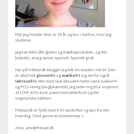
Hej! Jeg hedder Ane, er
39 år og bor i Aarhus, hvor jeg
studerer.
Jeg kan ikke tåle gluten og mælkeprodukter, og det
betyder, at jeg spiser specielt. Specielt godt.
Her på FriMad.dk blogger jeg lidt om maden i mit liv. Den
er altid helt
glutenfri
og
mælkefri
(og derfor også
laktosefri
). Min mad skal desuden helst være sukkerfri
og PCO-venlig (lavglykæmisk). Jeg lader mig bl.a. inspirere
af LCHF, KISS-kost, paleo/stenalderkost og det
vegetariske køkken.
FriMad.dk er fyldt med X-fri opskrifter og tips fra min
hverdag. Smid gerne en kommentar :)
/Ane, ane@frimad.dk