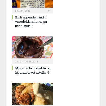
31. MAJ 2019
0
En hjælpende hånd til
varedeklarationer på
udenlandsk
28. OKTOBER 2018
1
Min mor har udviklet en
hjemmelavet nutella <3