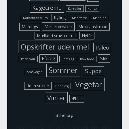
Kagecreme
Kartofler
Kenya
Kylling
Kokosflødeskum
Madtærte
Mandler
Mellemøsten
Marengs
Mexicansk mad
Mælkefri smørcreme
Nytår
Opskrifter uden mel
Paleo
Pålæg
Slik
Petit four
Ramsløg
Raw food
Sommer
Suppe
Småkager
Vegetar
Uden sukker
Uden æg
Vinter
Æbler
Sitemap
Copyright © 2011-
2026 FriMad.dk. All rights