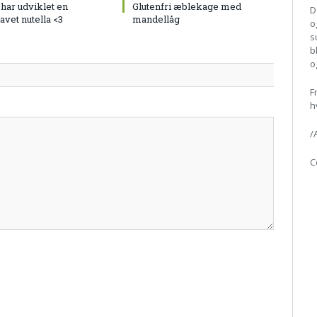
har udviklet en
Glutenfri æblekage med
D
vet nutella <3
mandellåg
o
s
b
o
F
h
/
C