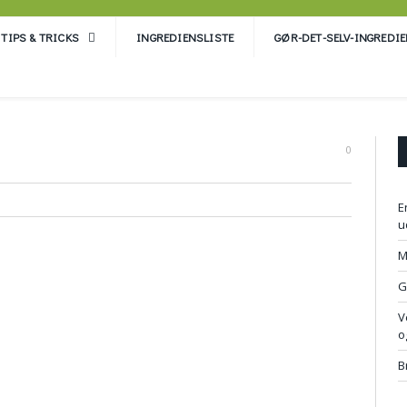
TIPS & TRICKS
INGREDIENSLISTE
GØR-DET-SELV-INGREDI
0
E
u
M
G
V
o
B