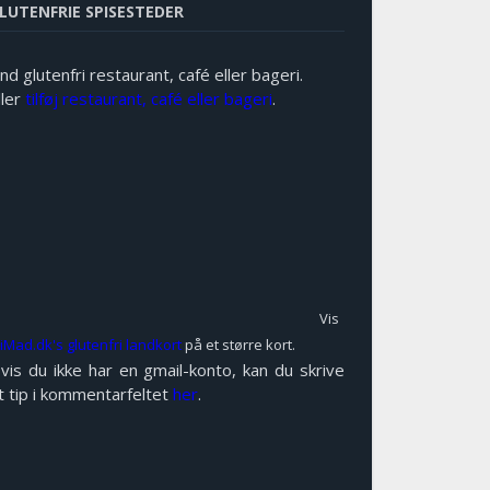
LUTENFRIE SPISESTEDER
ind glutenfri restaurant, café eller bageri.
ller
tilføj restaurant, café eller bageri
.
Vis
riMad.dk's glutenfri landkort
på et større kort.
vis du ikke har en gmail-konto, kan du skrive
t tip i kommentarfeltet
her
.