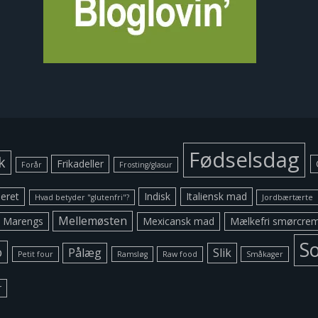
Fødselsdag
k
Frikadeller
Forår
Frosting/glasur
eret
Indisk
Italiensk mad
Hvad betyder "glutenfri"?
Jordbærtærte
Mellemøsten
Marengs
Mexicansk mad
Mælkefri smørcre
S
o
Pålæg
Slik
Petit four
Ramsløg
Raw food
Småkager
r