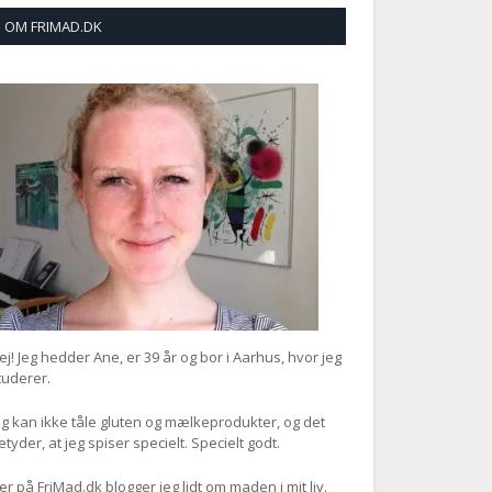
OM FRIMAD.DK
ok
+
st
In
r
ej! Jeg hedder Ane, er
39 år og bor i Aarhus, hvor jeg
tuderer.
eg kan ikke tåle gluten og mælkeprodukter, og det
etyder, at jeg spiser specielt. Specielt godt.
er på FriMad.dk blogger jeg lidt om maden i mit liv.