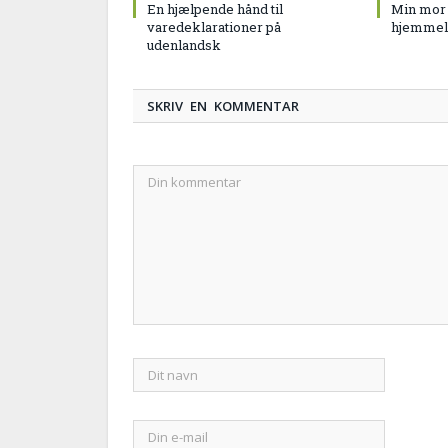
En hjælpende hånd til
Min mor 
varedeklarationer på
hjemmela
udenlandsk
SKRIV EN KOMMENTAR