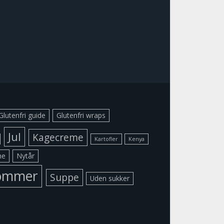
Glutenfri guide
Glutenfri wraps
Jul
Kagecreme
Kartofler
Kenya
me
Nytår
ommer
Suppe
Uden sukker