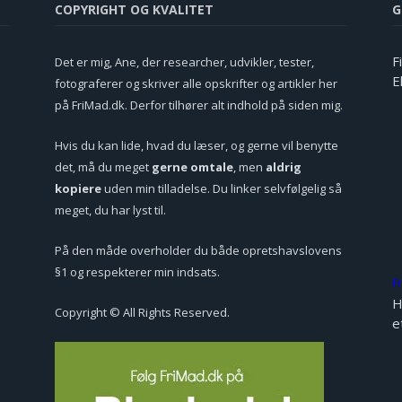
COPYRIGHT OG KVALITET
G
F
Det er mig, Ane, der researcher, udvikler, tester,
E
fotograferer og skriver alle opskrifter og artikler her
på FriMad.dk. Derfor tilhører alt indhold på siden mig.
Hvis du kan lide, hvad du læser, og gerne vil benytte
det, må du meget
gerne omtale
, men
aldrig
kopiere
uden min tilladelse. Du linker selvfølgelig så
meget, du har lyst til.
På den måde overholder du både opretshavslovens
§1 og respekterer min indsats.
F
H
Copyright © All Rights Reserved.
e