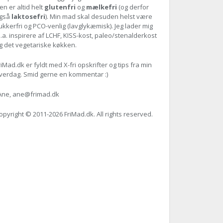
en er altid helt
glutenfri
og
mælkefri
(og derfor
gså
laktosefri
). Min mad skal desuden helst være
ukkerfri og PCO-venlig (lavglykæmisk). Jeg lader mig
l.a. inspirere af LCHF, KISS-kost, paleo/stenalderkost
g det vegetariske køkken.
riMad.dk er fyldt med X-fri opskrifter og tips fra min
verdag. Smid gerne en kommentar :)
Ane, ane@frimad.dk
opyright © 2011-
2026 FriMad.dk. All rights reserved.