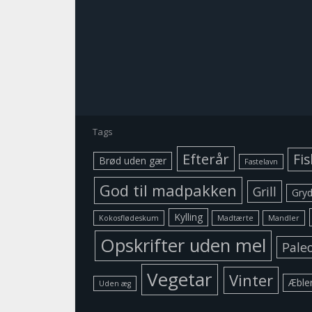
Tags
Efterår
Fis
Brød uden gær
Fastelavn
God til madpakken
Grill
Gryd
Kylling
Kokosflødeskum
Madtærte
Mandler
Opskrifter uden mel
Pale
Vegetar
Vinter
Æble
Uden æg