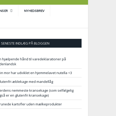
ENSER
NYHEDSBREV
SENESTE INDLÆG PÅ BLOGGEN
n hjælpende hånd til varedeklarationer på
denlandsk
in mor har udviklet en hjemmelavet nutella <3
lutenfri æblekage med mandellåg
erdens nemmeste kransekage (som selfølgelig
gså er en glutenfri kransekage)
runede kartofler uden mælkeprodukter